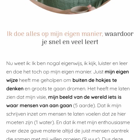
Ik doe alles op mijn eigen manier,
waardoor
je snel en veel leert
Nu weet ik: Ik ben nogal eigenwijs, ik kijk, luister en leer
en doe het toch op mijn eigen manier. Juist
mijn eigen
wijze
heeft me geholpen om
b
uiten de hokjes te
denken
en groots te gaan dromen. Het heeft me laten
zien dat mijn visie,
mijn beeld van de wereld iets is
waar mensen van aan gaan
(5 aarde). Dat ik mijn
schrijven inzet om mensen te laten voelen dat ze hier
moeten zijn (1 water). En dat ik met mijn enthousiasme
over deze gave materie altijd de juist mensen aantrek
die samen met mij willen groeien (9 vuur). Dus deze