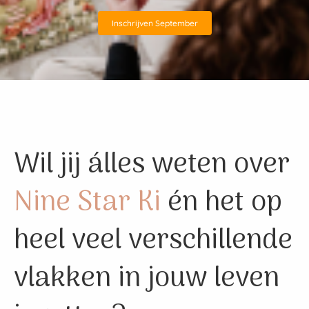
 deze
s kan de
Inschrijven September
 niet
oneren.
ieken
ische
s worden
kt om
Wil jij álles weten over
em
tie te
Nine Star Ki
én het op
elen over
drag van
zoeker op
heel veel verschillende
site.
vlakken in jouw leven
ing
ingcookies
 gebruikt